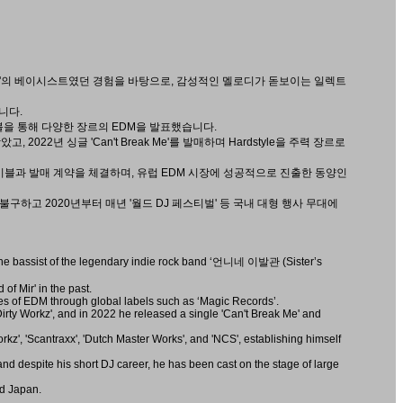
발관'의 베이시스트였던 경험을 바탕으로, 감성적인 멜로디가 돋보이는 일렉트
니다.
벌 레이블을 통해 다양한 장르의 EDM을 발표했습니다.
, 2022년 싱글 'Can't Break Me'를 발매하며 Hardstyle을 주력 장르로
NCS' 등 메이저 레이블과 발매 계약을 체결하며, 유럽 EDM 시장에 성공적으로 진출한 동양인
구하고 2020년부터 매년 '월드 DJ 페스티벌' 등 국내 대형 행사 무대에
he bassist of the legendary indie rock band ‘언니네 이발관 (Sister’s
f Mir' in the past.
s of EDM through global labels such as ‘Magic Records’.
Dirty Workz', and in 2022 he released a single 'Can't Break Me' and
rkz', 'Scantraxx', 'Dutch Master Works', and 'NCS', establishing himself
nd despite his short DJ career, he has been cast on the stage of large
nd Japan.