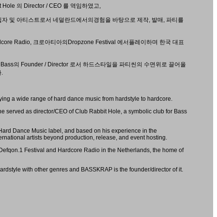
e 의 Director / CEO 를 역임하였고,
ds의 설립자 및 아티스트로서 네덜란드에서의경험을 바탕으로 제작, 발매, 파티를
dcore Radio, 크로아티아의Dropzone Festival 에서플레이하며 한국 대표
m Bass의 Founder / Director 로서 하드스타일을 파티씬의 수면위로 끌어올
.
ng a wide range of hard dance music from hardstyle to hardcore.
, he served as director/CEO of Club Rabbit Hole, a symbolic club for Bass
 Hard Dance Music label, and based on his experience in the
ernational artists beyond production, release, and event hosting.
at Defqon.1 Festival and Hardcore Radio in the Netherlands, the home of
ardstyle with other genres and BASSKRAP is the founder/director of it.