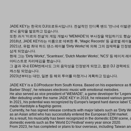
JADE KEY는 한국의 DJ/프로듀서입니다. 전설적인 인디록 밴드 '언니네 이
로닉 음악을 발표하고 있습니다.
또한 과거 '미르의 전설'의 게임 개발사 'WEMADE'의 부사장을 역임하기도 했습
2018년, JADE KEY라는 이름으로 데뷔한 후, ‘Magic Records' 등 글로
2021년, 유럽 최대 하드 댄스 레이블 'Dirty Workz’에 의해 그의 잠재력을 인정받았고
삼게 되었습니다.
현재 그는 'Dirty Workz', 'Scantraxx', 'Dutch Master Works', '
아티스트로 자리매김을 했습니다.
그 결과 국내 EDM씬에서도 그의 음악성을 인정받게 되었고, 짧은 DJ 경력에도 불
캐스팅 되었습니다.
2023년부터는 대만, 일본 등 해외 투어를 마쳤거나 계획하고 있습니다.
JADE KEY is a DJ/Producer from South Korea. Based on his experience as t
Barber Shop)’, he releases electronic music with emotional melodies.
He also served as vice president of 'WEMADE', a game developer for 'Legend o
After debuting under the name JADE KEY in 2018, he released various genre
In 2021, his potential was recognized by Europe's largest hard dance label '
made Hardstyle a flagship genre.
Currently, he has signed release contracts with major labels such as 'Dirty Wo
as an Asian artist who has successfully entered the European EDM market.
As a result, his musicality has been recognized in the domestic EDM scene, a
domestic events such as the 'World DJ Festival' every year since 2020.
From 2023, he has completed or plans to tour overseas, including Taiwan a