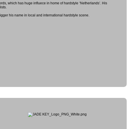
s, which has huge influece in home of hardstyle ‘Netherlands’. His
ists.
igger his name in local and international hardstyle scene.